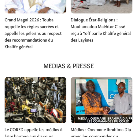
Grand Magal 2026 : Touba
Dialogue État-Religions :
rappelle les règles sacrées et
Mouhamadou Makhtar Cissé
appelle les pèlerins au respect
reçu à Yoff par le Khalife général
des recommandations du
des Layènes
Khalife général
MEDIAS & PRESSE
Le CORED appelle les médias à
Médias : Ousmane Ibrahima Dia
faire barrage aux discours
prend les commandes du