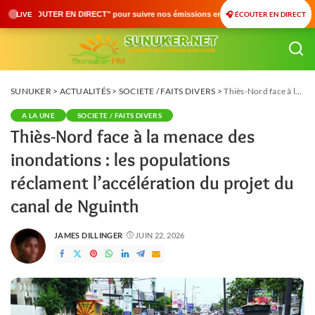
🎧 ÉCOUTER EN DIRECT
pour suivre nos émissions en temps réel • 🇸🇳 Actualités du Sénégal • 🌍 Actualité
LIVE
SUNUKER
>
ACTUALITÉS
>
SOCIETE / FAITS DIVERS
>
Thiès-Nord face à la menace des inondations : les populations réclament l’accélération du projet du canal de Nguinth
A LA UNE
SOCIETE / FAITS DIVERS
Thiès-Nord face à la menace des
inondations : les populations
réclament l’accélération du projet du
canal de Nguinth
JAMES DILLINGER
JUIN 22, 2026
POSTED
BY