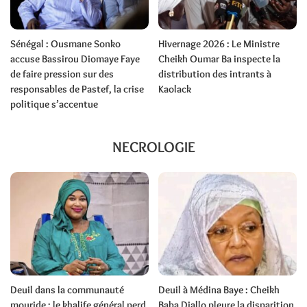
Sénégal : Ousmane Sonko
Hivernage 2026 : Le Ministre
accuse Bassirou Diomaye Faye
Cheikh Oumar Ba inspecte la
de faire pression sur des
distribution des intrants à
responsables de Pastef, la crise
Kaolack
politique s’accentue
NECROLOGIE
Deuil dans la communauté
Deuil à Médina Baye : Cheikh
mouride : le khalife général perd
Baba Diallo pleure la disparition