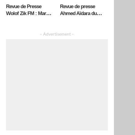
Revue de Presse
Revue de presse
Wolof Zik FM : Mardi
Ahmed Aïdara du
04 Aout 2026 avec
Mardi 04 Août 2026
Mantoulaye Thioub
Ndoye
– Advertisement –