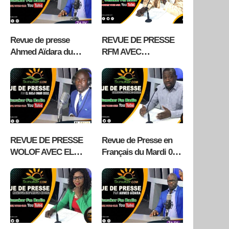
KAOLACK
Revue de presse
REVUE DE PRESSE
Ahmed Aïdara du
RFM AVEC
Mercredi 05 Août 2026
MAMADOU
MOUHAMED NDIAYE
– 5 AOÛT 2026
REVUE DE PRESSE
Revue de Presse en
WOLOF AVEC EL
Français du Mardi 04
HADJI OMAR CISSE
Aout 2026 avec
MARDI 04 AOÛT 2026
Fabrice Nguema
RADIO ALFAYDA FM
KAOLACK