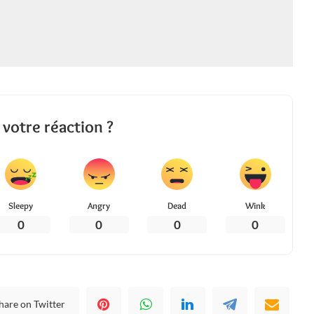
 votre réaction ?
Sleepy
Angry
Dead
Wink
0
0
0
0
hare on Twitter