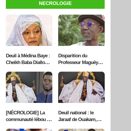
intrants à Kaolack
Fulbe sur Radio
NECROLOGIE
Sunuker FM [ VIDEO ]
Deuil à Médina Baye :
Disparition du
Cheikh Baba Diallo
Professeur Maguèye
pleure la disparition
Kassé : Le Sénégal
de Seyda Fatoumata
pleure une grande
Hassan Dème
figure de sa culture et
de l’UCAD
[NÉCROLOGIE] La
Deuil national : le
communauté lébou en
Jaraaf de Ouakam,
deuil : Le Jaraaf de
Papa Youssou Ndoye,