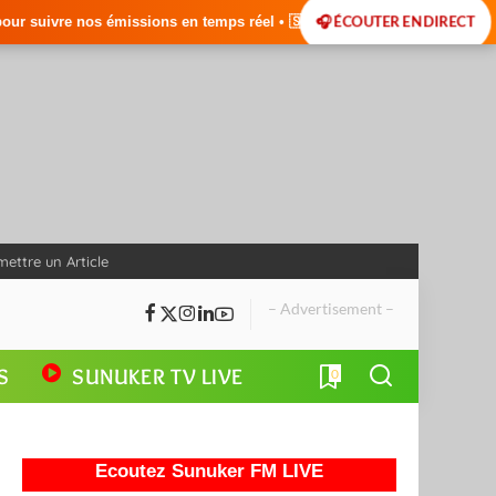
🎧 ÉCOUTER EN DIRECT
n temps réel • 🇸🇳 Actualités du Sénégal • 🌍 Actualités Internationa
ettre un Article
– Advertisement –
S
SUNUKER TV LIVE
0
Ecoutez Sunuker FM LIVE