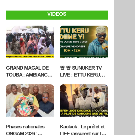
VIDEOS
GRAND MAGAL DE
🚨 🚨 SUNUKER TV
TOUBA : AMBIANCE
LIVE : ETTU KERU
AUTOUR DE LA
DIINE YI DU 17 07
GRANDE MOSQUEE
2026 AVEC OUSTAZ
BAYE GUEYE
Phases nationales
Kaolack : Le préfet et
ONGAM 2026 :
l’IEF rassurent sur le