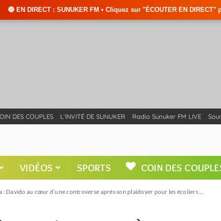
UNUKER FM • Cliquez sur "ÉCOUTER EN DIRECT" pour suivre nos émissions e
OIN DES COUPLES
L’INVITÉ DE SUNUKER
Radio Sunuker FM LIVE
Soum
VIDÉOS
SPORTS
COIN DES COUPLE
 : Davido au cœur d’une controverse après son plaidoyer pour les écoliers enlevés