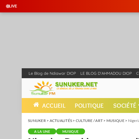
🔴 EN DIRECT : S
LIVE
Le Blog de Ndiawar DIOP
LE BLOG D’AHMADOU DIOP
C
ACCUEIL
POLITIQUE
SOCIÉTÉ
SUNUKER
>
ACTUALITÉS
>
CULTURE / ART
>
MUSIQUE
>
Nigeria
A LA UNE
MUSIQUE