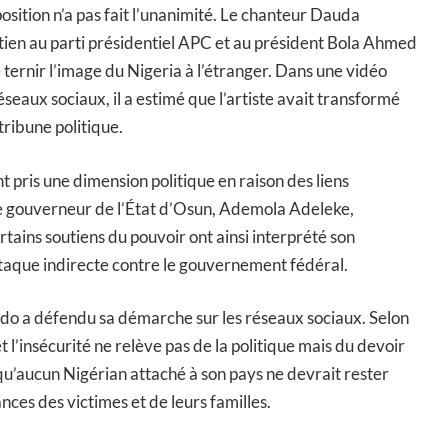
osition n’a pas fait l’unanimité. Le chanteur Dauda
tien au parti présidentiel APC et au président Bola Ahmed
ternir l’image du Nigeria à l’étranger. Dans une vidéo
seaux sociaux, il a estimé que l’artiste avait transformé
tribune politique.
t pris une dimension politique en raison des liens
e gouverneur de l’État d’Osun, Ademola Adeleke,
tains soutiens du pouvoir ont ainsi interprété son
aque indirecte contre le gouvernement fédéral.
ido a défendu sa démarche sur les réseaux sociaux. Selon
et l’insécurité ne relève pas de la politique mais du devoir
é qu’aucun Nigérian attaché à son pays ne devrait rester
nces des victimes et de leurs familles.