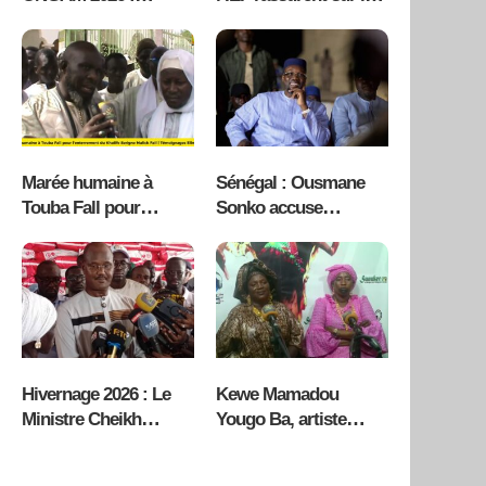
Kaolack face au grand
bon déroulement des
défi logistique (CRD)
examens et appellent
à renforcer la
scolarisation des
garçons ( vidéo )
Marée humaine à
Sénégal : Ousmane
Touba Fall pour
Sonko accuse
l’enterrement du
Bassirou Diomaye
Khalife Serigne Malick
Faye de faire pression
Fall | Témoignages (
sur des responsables
vidéo )
de Pastef, la crise
politique s’accentue
Hivernage 2026 : Le
Kewe Mamadou
Ministre Cheikh
Yougo Ba, artiste
Oumar Ba inspecte la
planétaire, enflamme
distribution des
l’émission Kawral