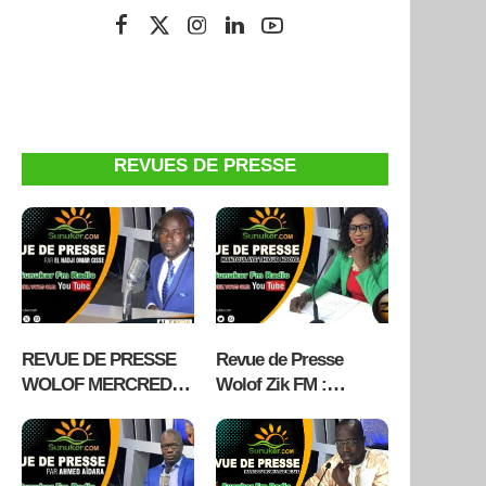
REVUES DE PRESSE
REVUE DE PRESSE
Revue de Presse
WOLOF MERCREDI
Wolof Zik FM :
05 AOÛT 2026 AVEC
Mercredi 05 Aout 2026
EL HADJI OMAR
avec Mantoulaye
CISSE RADIO
Thioub Ndoye
ALFAYDA FM