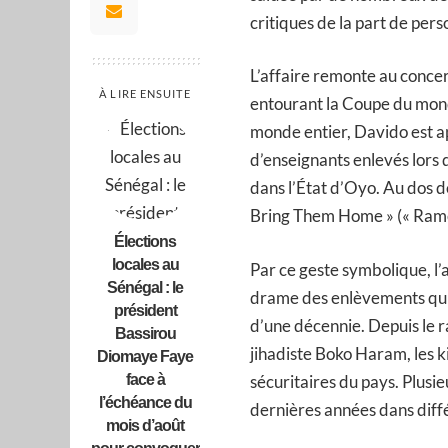
critiques de la part de per
L’affaire remonte au concer
À LIRE ENSUITE
entourant la Coupe du mond
monde entier, Davido est a
d’enseignants enlevés lors 
dans l’État d’Oyo. Au dos d
Bring Them Home » (« Ramen
Élections
locales au
Par ce geste symbolique, l’a
Sénégal : le
drame des enlèvements qui 
président
d’une décennie. Depuis le 
Bassirou
jihadiste Boko Haram, les k
Diomaye Faye
face à
sécuritaires du pays. Plusie
l’échéance du
dernières années dans diffé
mois d’août