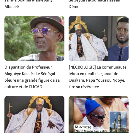
sa fille Sokhna Mame Amy
de Seyda Fatoumata Hassan
Mbacké
Dème
Disparition du Professeur
[NÉCROLOGIE] La communauté
Maguèye Kassé : Le Sénégal
lébou en deuil : Le Jaraaf de
pleure une grande figure de sa
Ouakam, Papa Youssou Ndoye,
culture et de l’UCAD
tire sa révérence