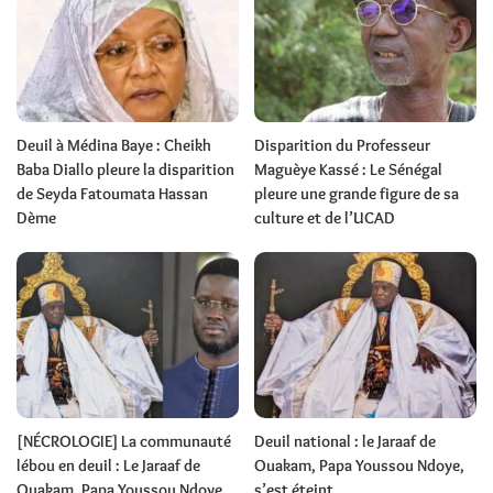
Deuil à Médina Baye : Cheikh
Disparition du Professeur
Baba Diallo pleure la disparition
Maguèye Kassé : Le Sénégal
de Seyda Fatoumata Hassan
pleure une grande figure de sa
Dème
culture et de l’UCAD
[NÉCROLOGIE] La communauté
Deuil national : le Jaraaf de
lébou en deuil : Le Jaraaf de
Ouakam, Papa Youssou Ndoye,
Ouakam, Papa Youssou Ndoye,
s’est éteint