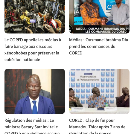
Le CORED appelle les médias à
Médias : Ousmane Ibrahima Dia
faire barrage aux discours
prend les commandes du
xénophobes pour préserver la
CORED
cohésion nationale
Régulation des médias : Le
CORED : Clap de fin pour
ministre Bacary Sarr invite le
Mamadou Thior après 7 ans de
CORED à une vigilance accrue
régulation de la presse