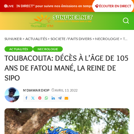
🎧 ÉCOUTER EN DIRECT
e nos émissions en temps réel • 🇸🇳 Actualités du Sénégal • 🌍 Actualités Internati
LIVE
SUNUKER
>
ACTUALITÉS
>
SOCIETE / FAITS DIVERS
>
NECROLOGIE
>
TOUBACOUTA: DÉCÈS À L’ÂGE DE 105 ANS DE FATOU MANÉ, LA REINE DE SIPO
ACTUALITÉS
NECROLOGIE
TOUBACOUTA: DÉCÈS À L’ÂGE DE 105
ANS DE FATOU MANÉ, LA REINE DE
SIPO
N'DIAWAR DIOP
AVRIL 13, 2022
POSTED
BY