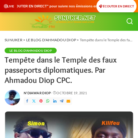
🎧 ÉCOUTER EN DIRECT
" pour suivre nos émissions en temps réel • 🇸🇳 Actualités du Sénégal • 🌍 Actualit
LIVE
SUNUKER
>
LE BLOG D'AHMADOU DIOP
>
Tempête dans le Temple des faux passeports diplomatiques. Par Ahmadou Diop CPC.
LE BLOG D'AHMADOU DIOP
Tempête dans le Temple des faux
passeports diplomatiques. Par
Ahmadou Diop CPC.
N'DIAWAR DIOP
OCTOBRE 19, 2021
POSTED
BY