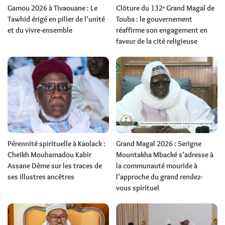
Gamou 2026 à Tivaouane : Le
Clôture du 132ᵉ Grand Magal de
Tawhid érigé en pilier de l’unité
Touba : le gouvernement
et du vivre-ensemble
réaffirme son engagement en
faveur de la cité religieuse
Pérennité spirituelle à Kaolack :
Grand Magal 2026 : Serigne
Cheikh Mouhamadou Kabir
Mountakha Mbacké s’adresse à
Assane Dème sur les traces de
la communauté mouride à
ses illustres ancêtres
l’approche du grand rendez-
vous spirituel