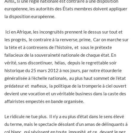
Ainsi
,
, si une règle nationale est contraire à une disposition
européenne, les autorités des États membres doivent appliquer
la disposition européenne.
Ici en Afrique, les incongruités prennent le dessus sur tout et
les progrès
,
le contraire à la renverse, prime, Car on marche sur
la tète et à contresens de l’histoire
,
et sous le prétexte
fallacieux de la souveraineté nationale de chaque état. En
vérité, sans discontinuer, hélas, depuis le regrettable soir
historique du 25 mars 2012 à nos jours, par notre étourderie
généralisée à l’échelle nationale
,
au plus haut sommet de l’état
prédateur et mafieux
,
la politique de la tromperie à ciel ouvert
devient une vocation et un véritable business dans la caste des
affairistes empestés en bande organisée.
Le ridicule ne tue plus. Il n’y a eu plus d’état dans le sens élevé
du terme, mais le spectacle désolant d’un amas de délinquants à
col blanc
,
qui sévissent en toute impunité, et ce
,
devant le nez