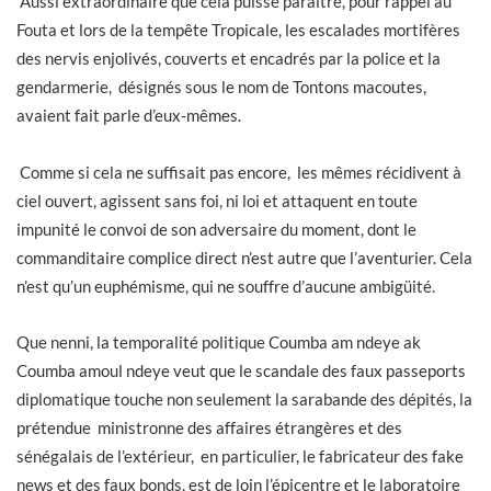
Aussi extraordinaire que cela puisse paraître, pour rappel au
Fouta et lors de la tempête Tropicale, les escalades mortifères
des nervis enjolivés, couverts et encadrés par la police et la
gendarmerie, désignés sous le nom de Tontons macoutes,
avaient fait parle d’eux-mêmes.
Comme si cela ne suffisait pas encore, les mêmes récidivent à
ciel ouvert, agissent sans foi, ni loi et attaquent en toute
impunité le convoi de son adversaire du moment, dont le
commanditaire complice direct n’est autre que l’aventurier. Cela
n’est qu’un euphémisme, qui ne souffre d’aucune ambigüité.
Que nenni, la temporalité politique Coumba am ndeye ak
Coumba amoul ndeye veut que le scandale des faux passeports
diplomatique touche non seulement la sarabande des dépités, la
prétendue ministronne des affaires étrangères et des
sénégalais de l’extérieur, en particulier, le fabricateur des fake
news et des faux bonds, est de loin l’épicentre et le laboratoire