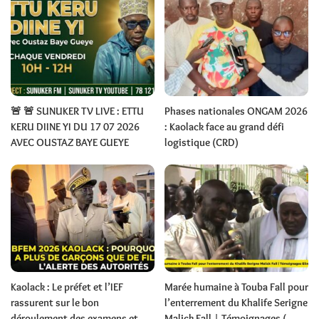
🚨 🚨 SUNUKER TV LIVE : ETTU
Phases nationales ONGAM 2026
KERU DIINE YI DU 17 07 2026
: Kaolack face au grand défi
AVEC OUSTAZ BAYE GUEYE
logistique (CRD)
Kaolack : Le préfet et l’IEF
Marée humaine à Touba Fall pour
rassurent sur le bon
l’enterrement du Khalife Serigne
déroulement des examens et
Malick Fall | Témoignages (