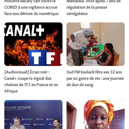
ministre Bacary Sarr invite le
Mamadou Thior après 7 ans de
CORED à une vigilance accrue
régulation de la presse
face aux dérives du numérique
sénégalaise
[Audiovisuel] Écran noir :
Sud FM Kaolack fête ses 32 ans
Canal+ coupe le signal des
par un geste de vie : une journée
chaînes de TF1 en France et en
de don de sang
Afrique