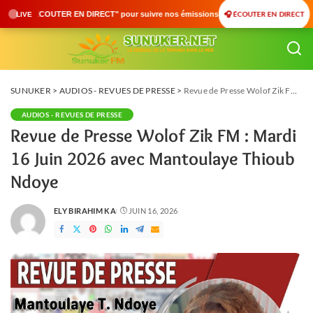
🎧 ÉCOUTER EN DIRECT
our suivre nos émissions en temps réel • 🇸🇳 Actualités du Sénégal • 🌍 Actualités 
LIVE
SUNUKER
>
AUDIOS - REVUES DE PRESSE
>
Revue de Presse Wolof Zik FM : Mardi 16 Juin 2026 avec Mantoulaye Thioub Ndoye
AUDIOS - REVUES DE PRESSE
Revue de Presse Wolof Zik FM : Mardi
16 Juin 2026 avec Mantoulaye Thioub
Ndoye
ELY BIRAHIM KA
JUIN 16, 2026
POSTED
BY