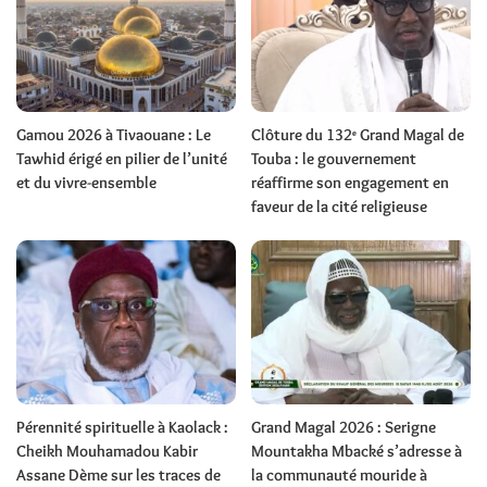
Gamou 2026 à Tivaouane : Le
Clôture du 132ᵉ Grand Magal de
Tawhid érigé en pilier de l’unité
Touba : le gouvernement
et du vivre-ensemble
réaffirme son engagement en
faveur de la cité religieuse
Pérennité spirituelle à Kaolack :
Grand Magal 2026 : Serigne
Cheikh Mouhamadou Kabir
Mountakha Mbacké s’adresse à
Assane Dème sur les traces de
la communauté mouride à