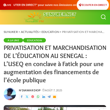
🎧 ÉCOUTER EN DIRECT
ur suivre nos émissions en temps réel • 🇸🇳 Actualités du Sénégal • 🌍 Actualités 
LIVE
SUNUKER
>
ACTUALITÉS
>
EDUCATION
>
PRIVATISATION ET MARCHANDISATION DE L’ÉDUCATION AU SENEGAL : L’USEQ en conclave à Fatick pour une augmentation des financements de l’école publique
A LA UNE
EDUCATION
PRIVATISATION ET MARCHANDISATION
DE L’ÉDUCATION AU SENEGAL :
L’USEQ en conclave à Fatick pour une
augmentation des financements de
l’école publique
N'DIAWAR DIOP
AOÛT 7, 2025
POSTED
BY