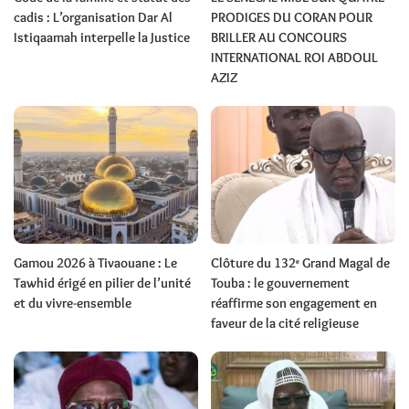
cadis : L’organisation Dar Al
PRODIGES DU CORAN POUR
Istiqaamah interpelle la Justice
BRILLER AU CONCOURS
INTERNATIONAL ROI ABDOUL
AZIZ
Gamou 2026 à Tivaouane : Le
Clôture du 132ᵉ Grand Magal de
Tawhid érigé en pilier de l’unité
Touba : le gouvernement
et du vivre-ensemble
réaffirme son engagement en
faveur de la cité religieuse