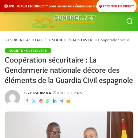
🎧 ÉCOUTER EN DIRECT
ur suivre nos émissions en temps réel • 🇸🇳 Actualités du Sénégal • 🌍 Actualités I
LIVE
SUNUKER
>
ACTUALITÉS
>
SOCIETE / FAITS DIVERS
>
Coopération sécuritaire : La Gendarmerie nationale décore des éléments de la Guardia Civil espagnole
SOCIETE / FAITS DIVERS
Coopération sécuritaire : La
Gendarmerie nationale décore des
éléments de la Guardia Civil espagnole
ELY BIRAHIM KA
JUILLET 3, 2026
POSTED
BY