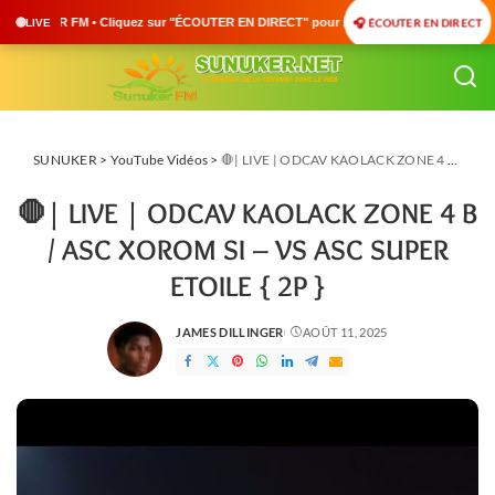
🎧 ÉCOUTER EN DIRECT
KER FM • Cliquez sur "ÉCOUTER EN DIRECT" pour suivre nos émissions en temps réel • 
LIVE
SUNUKER
>
YouTube Vidéos
>
🛑| LIVE | ODCAV KAOLACK ZONE 4 B / ASC XOROM SI – VS ASC SUPER ETOILE { 2P }
🛑| LIVE | ODCAV KAOLACK ZONE 4 B
/ ASC XOROM SI – VS ASC SUPER
ETOILE { 2P }
JAMES DILLINGER
AOÛT 11, 2025
POSTED
BY