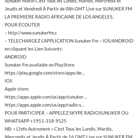
Sunuker Matin C’est Tous les Lundis, Mardis, Mercredis et
Jeudis et Vendredi À Partir de 08h GMT Live sur SUNUKER FM
LA PREMIÈRE RADIO AFRICAINE DE LOS ANGELES.
POUR ÉCOUTER
–
http://www.sunukerfm.c
– TELECHARGEZ L’APPLICATION Sunuker Fm – IOS/ANDROID
en cliquant les Lien Suivants:
ANDROID
Sunuker Fm available on PlayStore
https://play.google.com/store/apps/de
…
IOS
Apple store:
https://apps.apple.com/us/app/sunuker
…
https://apps.apple.com/us/app/radio-s
…
POUR PARTICIPER – APPELEZ SKYPE RADIOSUNUKER OU
WHATSAPP +1951-318-9525
NB: « L’Info Autrement » C’est Tous les Lundis, Mardis,
Mercredis et Jeudis À Partir de 16 GMT Live sur SUNUKER FM