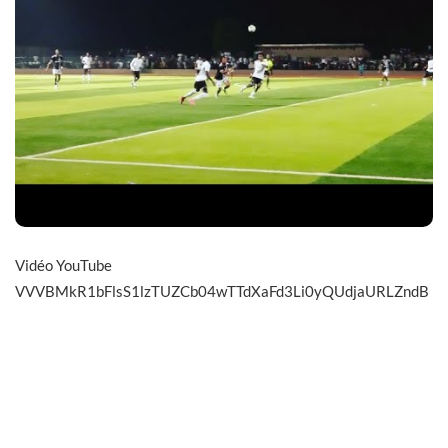
Vidéo YouTube
VVVBMkR1bFlsS1lzTUZCb04wTTdXaFd3Li0yQUdjaURLZndB