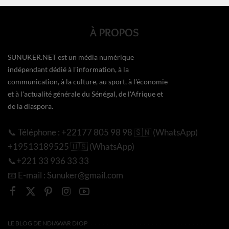
À PROPOS
SUNUKER.NET est un média numérique
indépendant dédié à l'information, à la
communication, à la culture, au sport, à l'économie
et à l'actualité générale du Sénégal, de l'Afrique et
de la diaspora.
📞 Téléphone : +22177 805 98 98 🇸🇳 (WhatsApp)
+19513189525 🇺🇸 (WhatsApp)
📞+221 33 936 33 33
📧 E-mail : Sunuker@gmail.com
LE BLOG DE NDIAWAR DIOP