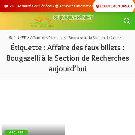
🎧 ÉCOUTER EN DIRECT
🇳 Actualités du Sénégal • 🌍 Actualités Internationales • 🎙️ Débats • 🎤 Interview
LIVE
SUNUKER
>
Affaire des faux billets : Bougazelli à la Section de Recherches aujourd'hui
Étiquette :
Affaire des faux billets :
Bougazelli à la Section de Recherches
aujourd’hui
A LA UNE