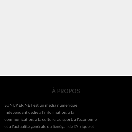
À PROPOS
SUNUKER.NET est un média numérique
indépendant dédié à l'information, à la
communication, à la culture, au sport, à l'économie
et à l'actualité générale du Sénégal, de l'Afrique et