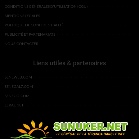
CONDITIONS GÉNÉRALES D’UTILISATION (CGU)
MENTIONS LÉGALES
POLITIQUE DE CONFIDENTIALITÉ
PUBLICITÉ ET PARTENARIATS
NOUS-CONTACTER
Liens utiles & partenaires
SENEWEB.COM
SENEGAL7.COM
SENEGO.COM
LERAL.NET